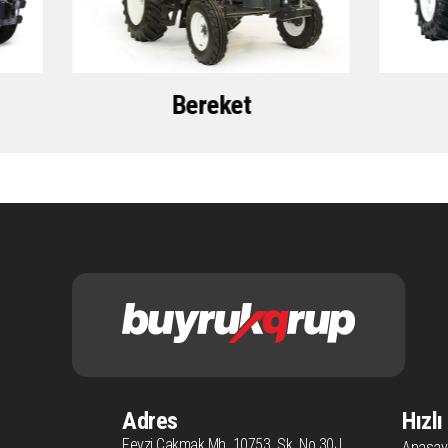
Bereket
Adres
Hızl
Fevzi Cakmak Mh. 10753. Sk. No 30J
Anasay