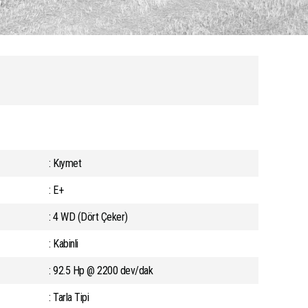
: Kıymet
: E+
: 4 WD (Dört Çeker)
: Kabinli
: 92.5 Hp @ 2200 dev/dak
: Tarla Tipi