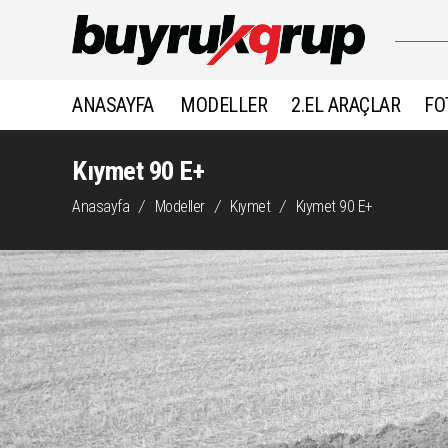
ANASAYFA
MODELLER
2.EL ARAÇLAR
FO
Kıymet 90 E+
Anasayfa
/
Modeller
/
Kıymet
/
Kıymet 90 E+