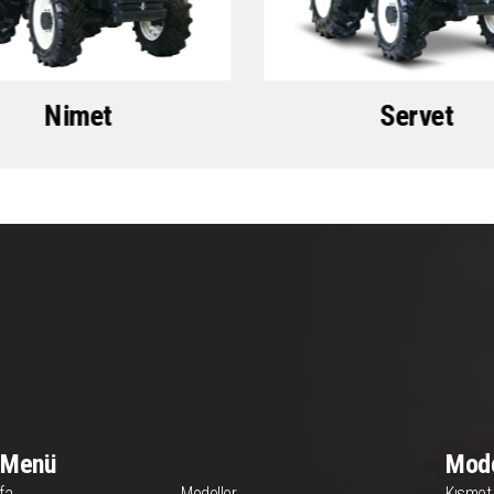
Nimet
Servet
ı Menü
Mode
fa
Modeller
Kısmet