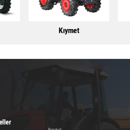
Kıymet
ller
Bereket