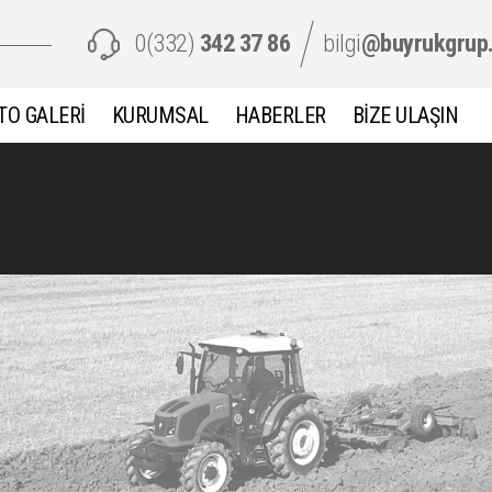
0(332)
342 37 86
bilgi
@buyrukgrup
TO GALERİ
KURUMSAL
HABERLER
BİZE ULAŞIN