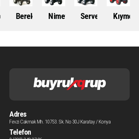
et
Bereket
Nimet
Servet
Kıymet
Adres
Fevzi Cakmak Mh. 10753. Sk. No 30J Karatay / Konya
Telefon