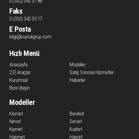
0 (332) 342 37 86
Faks
0 (332) 342 05 17
E Posta
bilgi@buyrukgrup.com
Hızlı Menü
Anasayfa
Modeller
2.El Araçlar
Satış Sonrası Hizmetler
Kurumsal
Haberler
Bize Ulaşın
Modeller
Kısmet
Bereket
Nimet
Servet
Kıymet
Kudret
Haşmet
Hasret