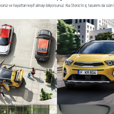
ksiniz ve hayattan keyif almayı biliyorsunuz. Kia Stonic’in iç tasarımı da sizin