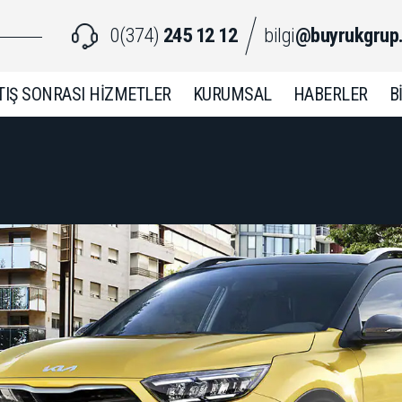
0(374)
245 12 12
bilgi
@buyrukgrup
TIŞ SONRASI HİZMETLER
KURUMSAL
HABERLER
B