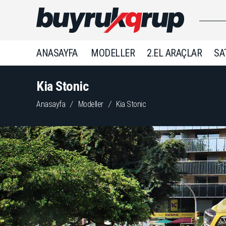
ANASAYFA
MODELLER
2.EL ARAÇLAR
SA
Kia Stonic
Anasayfa
/
Modeller
/
Kia Stonic