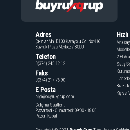
Adres
Hızl
Çıkınlar Mh. D100 Karayolu Cd. No:416
Anasay
Buyruk Plaza Merkez / BOLU
Modelle
Telefon
2.El Ara
0(374) 245 12 12
Satış S
Kurums
Faks
Haberle
0(374) 217 76 90
Bize Ula
E Posta
Kişisel 
bilgi@buyrukgrup.com
Çalışma Saatleri :
Pazartesi - Cumartesi: 09:00 - 18:00
Pazar: Kapalı