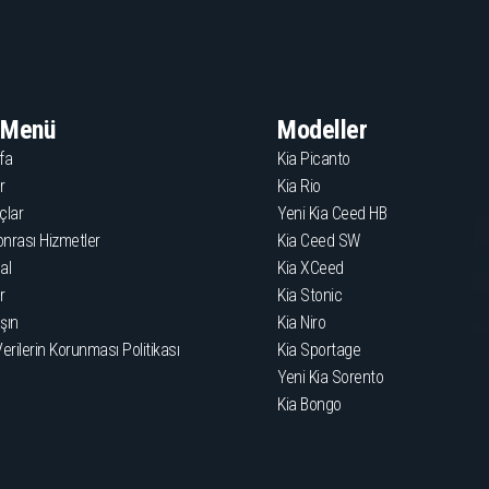
ı Menü
Modeller
fa
Kia Picanto
r
Kia Rio
çlar
Yeni Kia Ceed HB
onrası Hizmetler
Kia Ceed SW
al
Kia XCeed
r
Kia Stonic
şın
Kia Niro
Verilerin Korunması Politikası
Kia Sportage
Yeni Kia Sorento
Kia Bongo